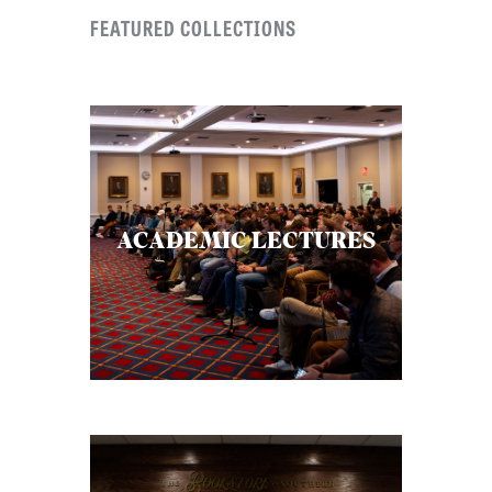
FEATURED COLLECTIONS
C
A
T
I
O
N
S
ACADEMIC LECTURES
P
O
D
C
A
S
T