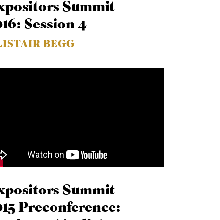
xpositors Summit
016: Session 4
LISTAIR BEGG
xpositors Summit
015 Preconference: