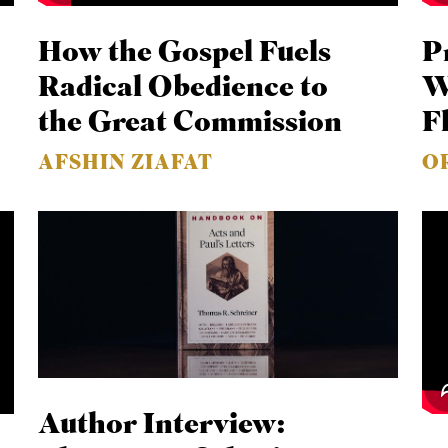
How the Gospel Fuels
P
Radical Obedience to
W
the Great Commission
F
AFSHIN ZIAFAT
O
Author Interview: