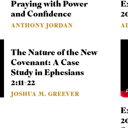
Praying with Power
E
and Confidence
2
ANTHONY JORDAN
A
The Nature of the New
Covenant: A Case
Study in Ephesians
2:11-22
JOSHUA M. GREEVER
E
2