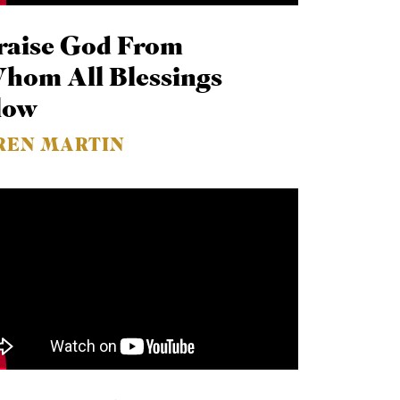
raise God From
hom All Blessings
low
REN MARTIN