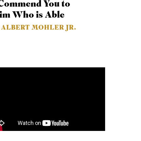
 Commend You to
im Who is Able
. ALBERT MOHLER JR.