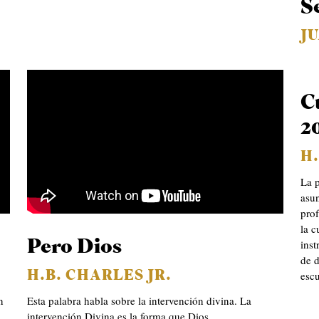
S
J
C
2
H.
La p
asun
prof
la c
inst
Pero Dios
de d
esc
H.B. CHARLES JR.
n
Esta palabra habla sobre la intervención divina. La
intervención Divina es la forma que Dios